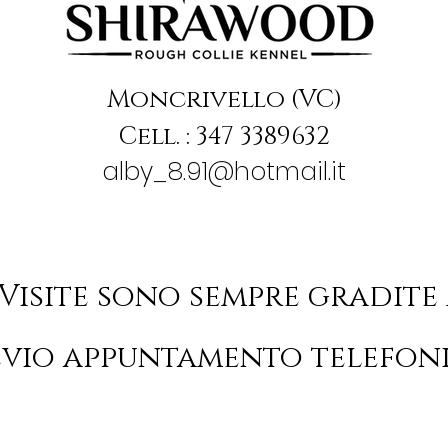
Moncrivello (VC)
Cell. : 347 3389632
alby_8.91@hotmail.it
 Visite sono sempre gradite
evio appuntamento telefoni