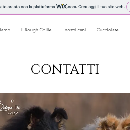
tato creato con la piattaforma
.com
. Crea oggi il tuo sito web.
siamo
Il Rough Collie
I nostri cani
Cucciolate
CONTATTI